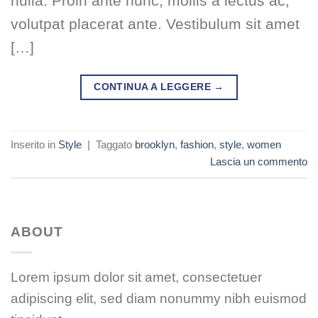
nulla. Proin ante nunc, mollis a lectus ac,
volutpat placerat ante. Vestibulum sit amet
[…]
CONTINUA A LEGGERE
→
Inserito in
Style
|
Taggato
brooklyn
,
fashion
,
style
,
women
Lascia un commento
ABOUT
Lorem ipsum dolor sit amet, consectetuer
adipiscing elit, sed diam nonummy nibh euismod