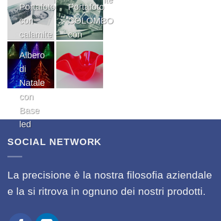
Portafoto
Portafoto
Rosso
con
COLOMBO
calamite
con
Basetta
Albero
di
Natale
con
Base
led
SOCIAL NETWORK
La precisione è la nostra filosofia aziendale
e la si ritrova in ognuno dei nostri prodotti.