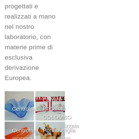
progettati e
realizzati a mano
nel nostro
laboratorio, con
materie prime di
esclusiva
derivazione
Europea.
Cornice
Portafoto
Centrotavola
COLOMBO
personalizzata
Portabottiglia
Centrotavola
Rosso
GULLIVER