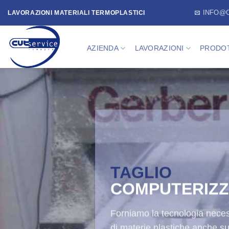
Skip
INFO@
LAVORAZIONI MATERIALI TERMOPLASTICI
to
content
AZIENDA
LAVORAZIONI
PRODOT
LAVORAZIONI
PLASTICHE
Siamo specializzati nella la