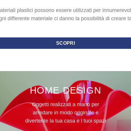
ateriali plastici possono essere utilizzati per innumerevol
gni differente materiale ci danno la possibilità di creare ta
SCOPRI
HOME DESIGN
Oggetti realizzati a mano per
arredare in modo originale e
divertente la tua casa e i tuoi spazi