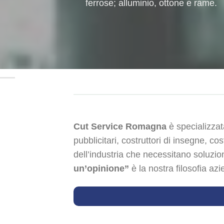
ferrose; alluminio, ottone e rame.
Cut Service Romagna
è specializzata
pubblicitari, costruttori di insegne, cost
dell’industria che necessitano soluzio
un’opinione”
è la nostra filosofia azi