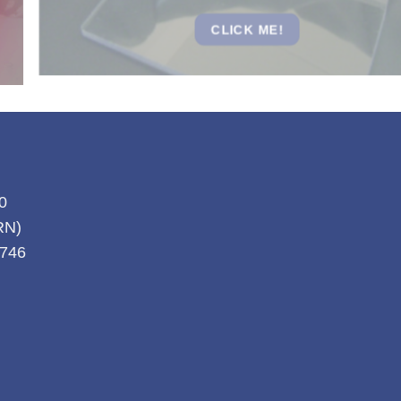
CLICK ME!
20
(RN)
1746