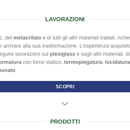
LAVORAZIONI
c
, del
metacrilato
e di tutti gli altri materiali trattati, 
r arrivare alla sua trasformazione. L’esperienza acquisita e
seguire lavorazioni sul
plexiglass
e sugli altri materiali, 
ormatura
con forno statico,
termopiegatura
,
lucidatura
bonato
.
SCOPRI
PRODOTTI