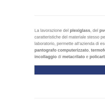
La lavorazione del
plexiglass
, del
pv
caratteristiche del materiale stesso pe
laboratorio, permette all’azienda di e
pantografo computerizzato
,
termof
incollaggio
di
metacrilato
e
policar