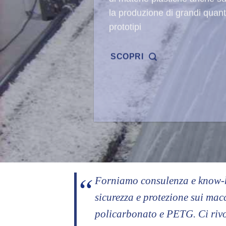
di METACRILATO PLEXIGL
e POLICARBONATO.
SCOPRI
Forniamo consulenza e know-how
sicurezza e protezione sui macc
policarbonato e PETG. Ci rivol