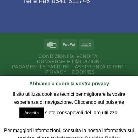
Tel e Fax 0541 611746
CONDIZIONI DI VENDITA
CONSEGNE E LIMITAZIONI
PAGAMENTI E FATTURE
ASSISTENZA CLIENTI
PRIVACY
COOKIES
Abbiamo a cuore la vostra privacy
Copyright 2026 ©
CUT Service Romagna s.a.s.
P.I.
03187730407 - Via E. Ferrari, 18/20 - 47843 Misano A.
Il sito utilizza cookies tecnici per migliorare la vostra
(RN) - Tel - Fax 0541 611746.
esperienza di navigazione. Cliccando sul pulsante
siete consapevoli del loro utilizzo.
Accetta
Credits:
DYENSÌ SOFTWARE
Realizzazione
sito web e commercio elettronico
Per maggiori informazioni, consulta la nostra informativa sui