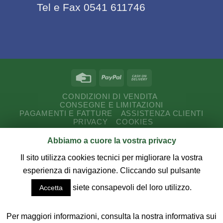
Tel e Fax 0541 611746
CONDIZIONI DI VENDITA
CONSEGNE E LIMITAZIONI
PAGAMENTI E FATTURE
ASSISTENZA CLIENTI
PRIVACY
COOKIES
Abbiamo a cuore la vostra privacy
Copyright 2026 ©
CUT Service Romagna s.a.s.
P.I.
03187730407 - Via E. Ferrari, 18/20 - 47843 Misano A.
Il sito utilizza cookies tecnici per migliorare la vostra
(RN) - Tel - Fax 0541 611746.
esperienza di navigazione. Cliccando sul pulsante
siete consapevoli del loro utilizzo.
Accetta
Credits:
DYENSÌ SOFTWARE
Realizzazione
sito web e commercio elettronico
Per maggiori informazioni, consulta la nostra informativa sui