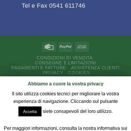
Tel e Fax 0541 611746
CONDIZIONI DI VENDITA
CONSEGNE E LIMITAZIONI
PAGAMENTI E FATTURE
ASSISTENZA CLIENTI
PRIVACY
COOKIES
Abbiamo a cuore la vostra privacy
Copyright 2026 ©
CUT Service Romagna s.a.s.
P.I.
03187730407 - Via E. Ferrari, 18/20 - 47843 Misano A.
Il sito utilizza cookies tecnici per migliorare la vostra
(RN) - Tel - Fax 0541 611746.
esperienza di navigazione. Cliccando sul pulsante
siete consapevoli del loro utilizzo.
Accetta
Credits:
DYENSÌ SOFTWARE
Realizzazione
sito web e commercio elettronico
Per maggiori informazioni, consulta la nostra informativa sui