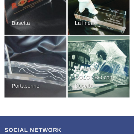
Basetta
La linea
Portafoto
COLOMBO con
Portapenne
Basetta
SOCIAL NETWORK