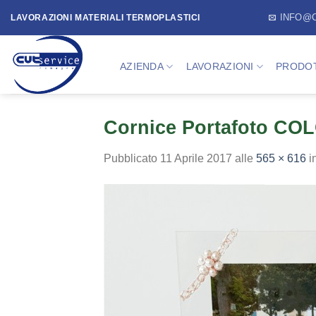
Skip
INFO@
LAVORAZIONI MATERIALI TERMOPLASTICI
to
content
AZIENDA
LAVORAZIONI
PRODOT
Cornice Portafoto C
Pubblicato
11 Aprile 2017
alle
565 × 616
i