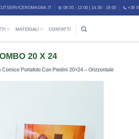
CUTSERVICEROMAGNA.IT
08:30 - 13:00 | 14:30 - 18:00
+39 0
TI
MATERIALI
CONTATTI
LOMBO 20 X 24
n
Cornice Portafoto Con Piedini 20×24 – Orizzontale