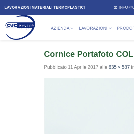
Skip
INFO@
LAVORAZIONI MATERIALI TERMOPLASTICI
to
content
AZIENDA
LAVORAZIONI
PRODOT
Cornice Portafoto CO
Pubblicato
11 Aprile 2017
alle
635 × 587
i