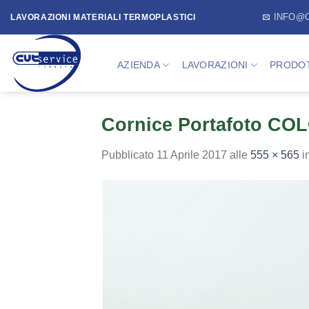
Skip
INFO@
LAVORAZIONI MATERIALI TERMOPLASTICI
to
content
AZIENDA
LAVORAZIONI
PRODOT
Cornice Portafoto CO
Pubblicato
11 Aprile 2017
alle
555 × 565
i