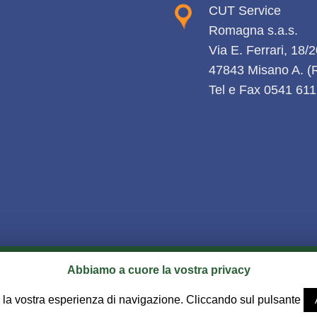
CUT Service
Romagna s.a.s.
Via E. Ferrari, 18/
47843 Misano A. 
Tel e Fax 0541 61
IONI
PAGAMENTI E FATTURE
ASSISTENZA CLIENTI
PRIVACY
COO
Abbiamo a cuore la vostra privacy
.
P.I. 03187730407 - Via E. Ferrari, 18/20 - 47843 Misano A. (RN) - Te
are la vostra esperienza di navigazione. Cliccando sul pulsante