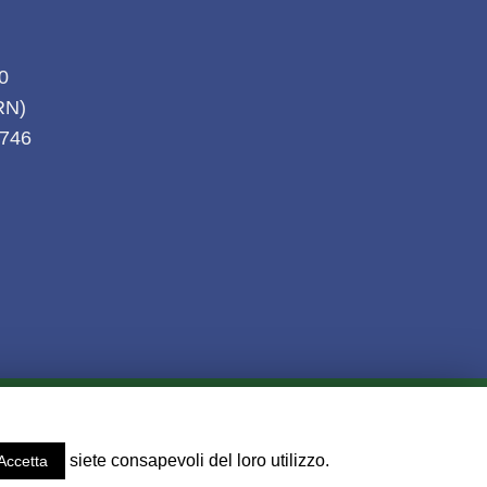
20
(RN)
1746
KIES
l - Fax 0541 611746.
siete consapevoli del loro utilizzo.
Accetta